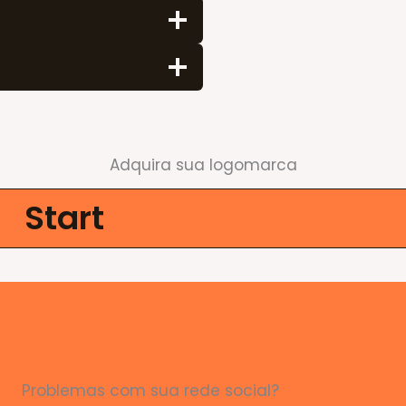
Adquira sua logomarca
Start
Problemas com sua rede social?