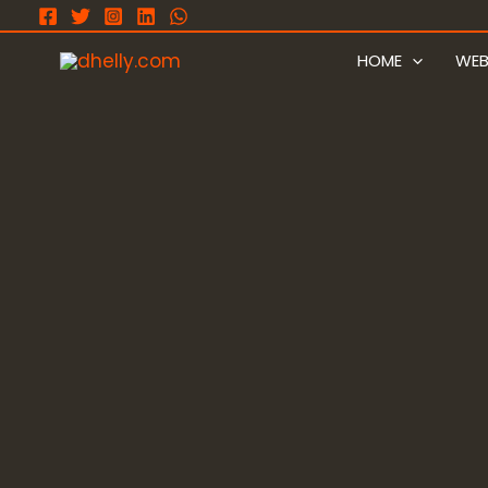
Ir
para
HOME
WEB
o
conteúdo