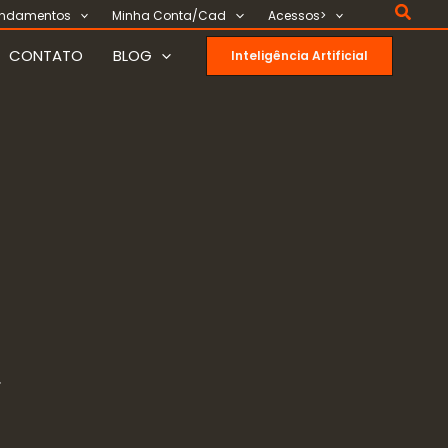
Pesqu
ndamentos
Minha Conta/Cad
Acessos>
CONTATO
BLOG
Inteligência Artificial
.