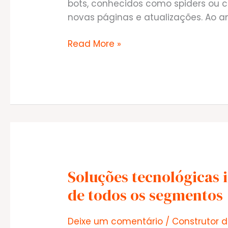
bots, conhecidos como spiders ou 
novas páginas e atualizações. Ao a
Mecanismos
Read More »
de
busca:
Google
&
Redes
Sociais
Soluções tecnológicas
de todos os segmentos
Deixe um comentário
/
Construtor d