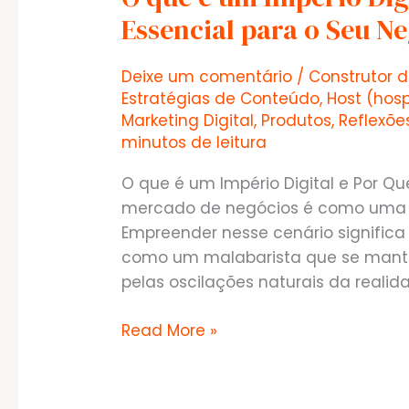
Essencial para o Seu N
Deixe um comentário
/
Construtor d
Estratégias de Conteúdo
,
Host (ho
Marketing Digital
,
Produtos
,
Reflexõe
minutos de leitura
O que é um Império Digital e Por Qu
mercado de negócios é como uma se
Empreender nesse cenário significa
como um malabarista que se manté
pelas oscilações naturais da realid
O
Read More »
que
é
um