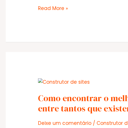
Sites
Read More »
para
empresas,
descubra
o
melhor
custo-
benefício!
Como encontrar o melho
entre tantos que exis
Deixe um comentário
/
Construtor d