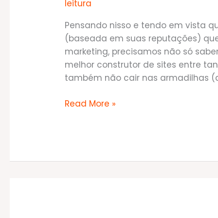
leitura
Pensando nisso e tendo em vista 
(baseada em suas reputações) que 
marketing, precisamos não só sabe
melhor construtor de sites entre t
também não cair nas armadilhas (
Como
Read More »
encontrar
o
melhor
construtor
de
sites
entre
tantos