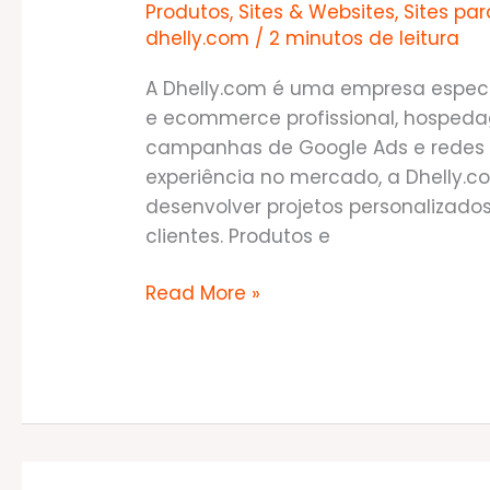
Produtos
,
Sites & Websites
,
Sites pa
dhelly.com
/
2 minutos de leitura
A Dhelly.com é uma empresa espec
e ecommerce profissional, hospedag
campanhas de Google Ads e redes s
experiência no mercado, a Dhelly.
desenvolver projetos personalizado
clientes. Produtos e
Soluções
Read More »
tecnológicas
inovadoras
para
empresas
de
todos