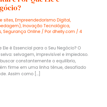
egócio?
e sites
,
Empreendedorismo Digital
,
spedagem)
,
Inovação Tecnológica
,
s
,
Segurança Online
/ Por
dhelly.com
/
4
e Ele é Essencial para o Seu Negócio? O
lva: selvagem, imprevisível e impiedoso.
 buscar constantemente o equilíbrio,
m firme em uma linha tênue, desafiado
ade. Assim como […]