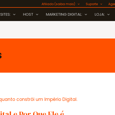
Afiliado (saiba mais)
Suporte
Age
SITES:
HOST
MARKETING DIGITAL:
LOJA:
s
tal e Por Que Ele é