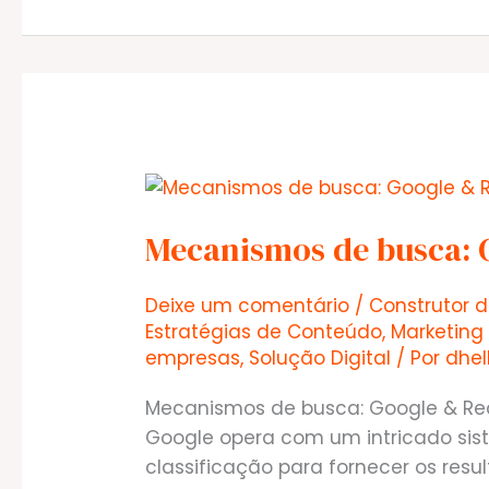
Império
Digital
e
Por
Que
Ele
é
Essencial
Mecanismos de busca: 
para
o
Deixe um comentário
/
Construtor d
Seu
Estratégias de Conteúdo
,
Marketing 
Negócio?
empresas
,
Solução Digital
/ Por
dhe
Mecanismos de busca: Google & Re
Google opera com um intricado sis
classificação para fornecer os resu