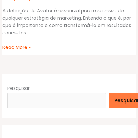
A definição do Avatar é essencial para o sucesso de
qualquer estratégia de marketing. Entenda o que é, por
que é importante e como transformá-lo em resultados
concretos.
Porque
Read More »
e
definir
seu
Avatar
Transforma
Pesquisar
Sua
Estratégia
Pesquisa
de
Marketing