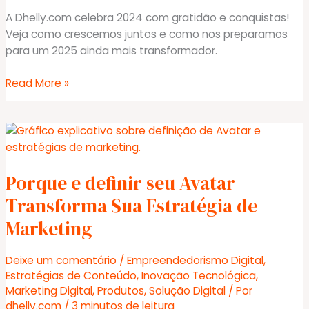
A Dhelly.com celebra 2024 com gratidão e conquistas!
Veja como crescemos juntos e como nos preparamos
para um 2025 ainda mais transformador.
Mensagem
Read More »
de
Fim
de
Ano
da
Porque e definir seu Avatar
Dhelly.com
Transforma Sua Estratégia de
Marketing
Deixe um comentário
/
Empreendedorismo Digital
,
Estratégias de Conteúdo
,
Inovação Tecnológica
,
Marketing Digital
,
Produtos
,
Solução Digital
/ Por
dhelly.com
/
3 minutos de leitura