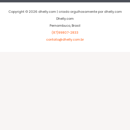
Copyright © 2026 dhelly.com | criado orgulhosamente por dhelly.com
Dhelly.com
Pernambuco, Brasil
(87)99807-2833
contato@dhelly.com.br
cel giriş
xslot giriş
xslot
xslot giriş
xslot
xslot giriş
xslot
xslot g