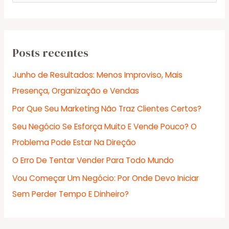
e
s
q
u
Posts recentes
i
Junho de Resultados: Menos Improviso, Mais
s
Presença, Organização e Vendas
a
Por Que Seu Marketing Não Traz Clientes Certos?
r
Seu Negócio Se Esforça Muito E Vende Pouco? O
p
Problema Pode Estar Na Direção
o
r
O Erro De Tentar Vender Para Todo Mundo
:
Vou Começar Um Negócio: Por Onde Devo Iniciar
Sem Perder Tempo E Dinheiro?