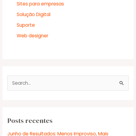
Sites para empresas
Solução Digital
Suporte
Web designer
P
e
s
q
u
Posts recentes
i
Junho de Resultados: Menos Improviso, Mais