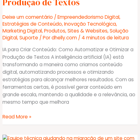
Produção de Textos
uma
Hospedagem
Deixe um comentário
/
Empreendedorismo Digital
,
de
Estratégias de Conteúdo
,
Inovação Tecnológica
,
sites
Marketing Digital
,
Produtos
,
Sites & Websites
,
Solução
Certificada
Digital
,
Suporte
/ Por
dhelly.com
/
4 minutos de leitura
e
Estratégica
IA para Criar Conteúdo: Como Automatizar e Otimizar a
Produção de Textos A inteligência artificial (IA) está
transformando a maneira como criamos conteúdo
digital, automatizando processos e otimizando
estratégias para alcançar melhores resultados. Com as
ferramentas certas, é possível gerar conteúdo em
grande escala, mantendo a qualidade e a relevância, ao
mesmo tempo que melhora
IA
Read More »
para
Criar
Conteúdo: