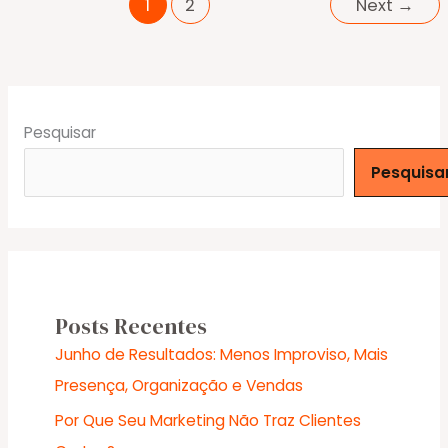
1
2
Next
→
que
Aumentam
a
Segurança
e
Pesquisar
o
Desempenho
Pesquisa
do
seu
Site.
Posts Recentes
Junho de Resultados: Menos Improviso, Mais
Presença, Organização e Vendas
Por Que Seu Marketing Não Traz Clientes