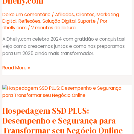
Dhelly.com
Hospedagens
Não
Deixe um comentário
/
Afiliados
,
Clientes
,
Marketing
Têm!
Digital
,
Reflexões
,
Solução Digital
,
Suporte
/ Por
dhelly.com
/
2 minutos de leitura
A Dhelly.com celebra 2024 com gratidão e conquistas!
Veja como crescemos juntos e como nos preparamos
para um 2025 ainda mais transformador.
Mensagem
Read More »
de
Fim
de
Ano
da
Hospedagem SSD PLUS:
Dhelly.com
Desempenho e Segurança para
Transformar seu Negócio Online