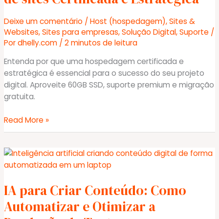
Negócio
Online
Deixe um comentário
/
Host (hospedagem)
,
Sites &
Websites
,
Sites para empresas
,
Solução Digital
,
Suporte
/
Por
dhelly.com
/
2 minutos de leitura
Entenda por que uma hospedagem certificada e
estratégica é essencial para o sucesso do seu projeto
digital. Aproveite 60GB SSD, suporte premium e migração
gratuita.
Por
Read More »
Trás
da
Migração
de
site:
IA para Criar Conteúdo: Como
A
Importância
Automatizar e Otimizar a
de