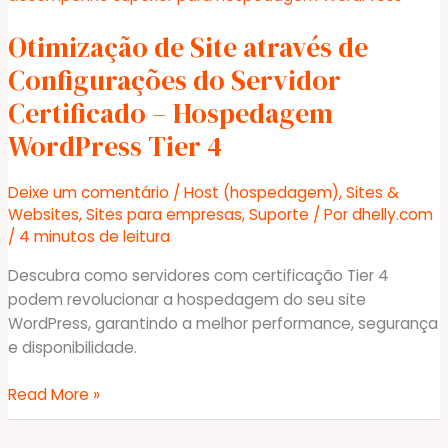
Arte
Otimização de Site através de
de
Se
Configurações do Servidor
Manter
Certificado – Hospedagem
em
WordPress Tier 4
Pé
Deixe um comentário
/
Host (hospedagem)
,
Sites &
Websites
,
Sites para empresas
,
Suporte
/ Por
dhelly.com
/
4 minutos de leitura
Descubra como servidores com certificação Tier 4
podem revolucionar a hospedagem do seu site
WordPress, garantindo a melhor performance, segurança
e disponibilidade.
Otimização
Read More »
de
Site