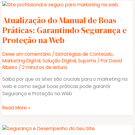
através
de
Atualização do Manual de Boas
Configurações
do
Práticas: Garantindo Segurança e
Servidor
Proteção na Web
Certificado
–
Deixe um comentário
/
Estratégias de Conteúdo
,
Hospedagem
Marketing Digital
,
Solução Digital
,
Suporte
/ Por
David
WordPress
Ribeiro
/
2 minutos de leitura
Tier
4
Saiba por que os sites são cruciais para o marketing na
web e como seguir boas práticas pode garantir
Segurança e Proteção na Web
Atualização
Read More »
do
Manual
de