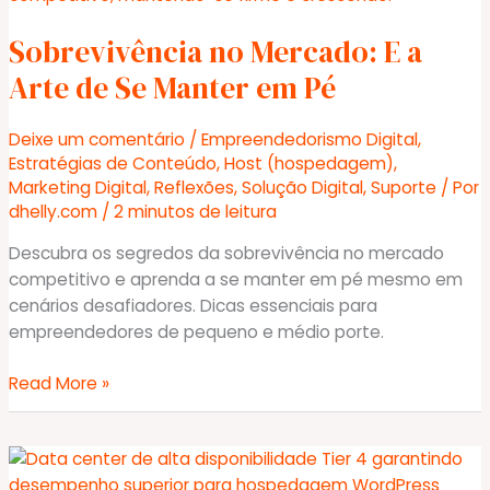
para
Sobrevivência no Mercado: E a
Migrar
Seu
Arte de Se Manter em Pé
Site
Deixe um comentário
/
Empreendedorismo Digital
,
Estratégias de Conteúdo
,
Host (hospedagem)
,
Marketing Digital
,
Reflexões
,
Solução Digital
,
Suporte
/ Por
dhelly.com
/
2 minutos de leitura
Descubra os segredos da sobrevivência no mercado
competitivo e aprenda a se manter em pé mesmo em
cenários desafiadores. Dicas essenciais para
empreendedores de pequeno e médio porte.
Sobrevivência
Read More »
no
Mercado:
E
a