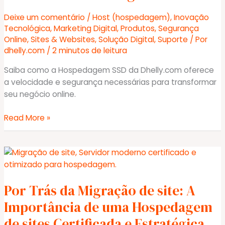
Deixe um comentário
/
Host (hospedagem)
,
Inovação
Tecnológica
,
Marketing Digital
,
Produtos
,
Segurança
Online
,
Sites & Websites
,
Solução Digital
,
Suporte
/ Por
dhelly.com
/
2 minutos de leitura
Saiba como a Hospedagem SSD da Dhelly.com oferece
a velocidade e segurança necessárias para transformar
seu negócio online.
Hospedagem
Read More »
SSD
PLUS:
Desempenho
e
Segurança
Por Trás da Migração de site: A
para
Transformar
Importância de uma Hospedagem
seu
de sites Certificada e Estratégica