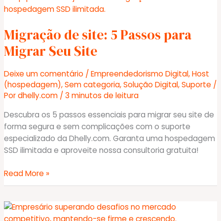
Como
Automatizar
Migração de site: 5 Passos para
e
Otimizar
Migrar Seu Site
a
Produção
Deixe um comentário
/
Empreendedorismo Digital
,
Host
de
(hospedagem)
,
Sem categoria
,
Solução Digital
,
Suporte
/
Textos
Por
dhelly.com
/
3 minutos de leitura
Descubra os 5 passos essenciais para migrar seu site de
forma segura e sem complicações com o suporte
especializado da Dhelly.com. Garanta uma hospedagem
SSD ilimitada e aproveite nossa consultoria gratuita!
Migração
Read More »
de
site:
5
Passos