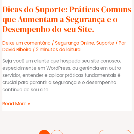
Boas
Dicas do Suporte: Práticas Comuns
Práticas:
Garantindo
que Aumentam a Segurança e o
Segurança
Desempenho do seu Site.
e
Proteção
Deixe um comentário
/
Segurança Online
,
Suporte
/ Por
na
David Ribeiro
/
2 minutos de leitura
Web
Seja você um cliente que hospeda seu site conosco,
especialmente em WordPress, ou gerência em outro
servidor, entender e aplicar práticas fundamentais é
crucial para garantir a segurança e o desempenho
contínuo do seu site.
Dicas
Read More »
do
Suporte:
Práticas
Comuns