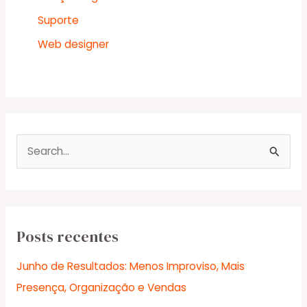
Suporte
Web designer
P
e
s
q
u
Posts recentes
i
Junho de Resultados: Menos Improviso, Mais
s
Presença, Organização e Vendas
a