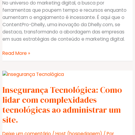
a
No universo do marketing digital, a busca por
qualidade
ferramentas que poupem tempo e recursos enquanto
dos
aumentam o engajamento é incessante. É aqui que o
serviços.
ContentPro-Dhelly, uma inovação da Dhelly.com, se
destaca, transformando a abordagem das empresas
em suas estratégias de conteúdo e marketing digital.
ContentPro-
Read More »
Dhelly:
Personalize
Seu
Marketing
Insegurança Tecnológica: Como
Digital
e
lidar com complexidades
Economize
tecnológicas ao administrar um
Tempo
site.
Deixe um comentário
/
Host (hospedagem)
/ Por