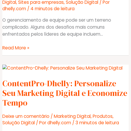
Digital
,
Sites para empresas
,
Solução Digital
/ Por
dhelly.com
/
4 minutos de leitura
O gerenciamento de equipe pode ser um terreno
complicado. Alguns dos desafios mais comuns
enfrentados pelos líderes de equipe incluem…
Dificuldade
Read More »
em
Gerenciar
Equipe:
Desafios
ContentPro-Dhelly: Personalize
em
gerenciar
Seu Marketing Digital e Economize
uma
Tempo
equipe
eficaz
Deixe um comentário
/
Marketing Digital
,
Produtos
,
para
Solução Digital
/ Por
dhelly.com
/
3 minutos de leitura
garantir