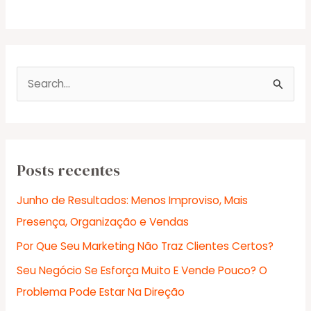
P
e
s
q
u
Posts recentes
i
Junho de Resultados: Menos Improviso, Mais
s
Presença, Organização e Vendas
a
Por Que Seu Marketing Não Traz Clientes Certos?
r
Seu Negócio Se Esforça Muito E Vende Pouco? O
p
Problema Pode Estar Na Direção
o