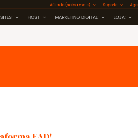
Afiliado (saiba mais)
Suporte
Age
SITES:
HOST
MARKETING DIGITAL:
LOJA:
ataforma EAD!