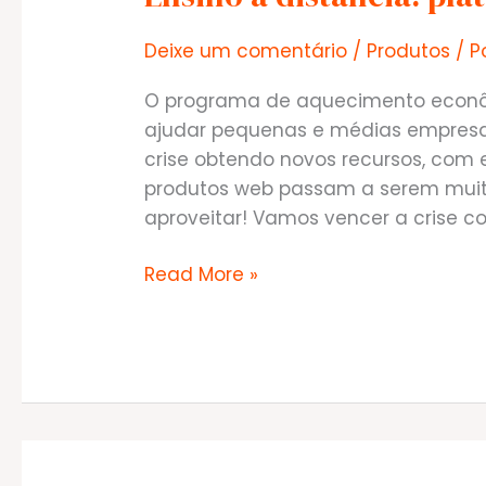
Deixe um comentário
/
Produtos
/ P
O programa de aquecimento econôm
ajudar pequenas e médias empres
crise obtendo novos recursos, com 
produtos web passam a serem muito
aproveitar! Vamos vencer a crise c
Ensino
Read More »
a
distância.
plataforma
EAD!