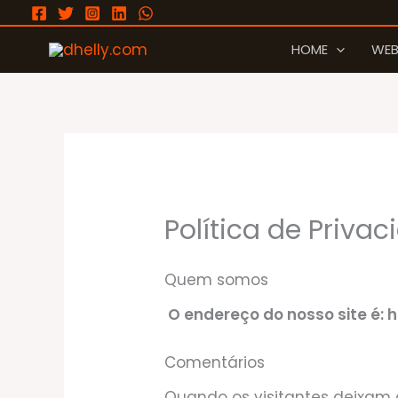
Ir
para
HOME
WEB
o
conteúdo
Política de Priva
Quem somos
O endereço do nosso site é: h
Comentários
Quando os visitantes deixam 