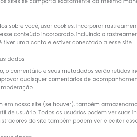
ros sites se comporta exatamente da mesma manei
os sobre você, usar cookies, incorporar rastreament
esse conteúdo incorporado, incluindo o rastreame
tiver uma conta e estiver conectado a esse site.
eus dados
, o comentário e seus metadados serão retidos in
aprovar quaisquer comentários de acompanhame
e moderação.
ram em nosso site (se houver), também armazenamo
fil de usuário. Todos os usuários podem ver suas 
stradores do site também podem ver e editar ess