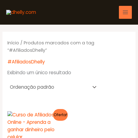
Ir
para
o
conteúdo
Início
/ Produtos marcados com a tag
“#AfiliadosDhelly”
#AfiliadosDhelly
Exibindo um único resultado
Oferta!