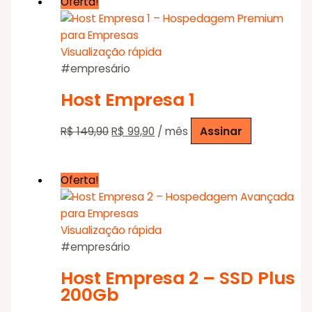
Oferta!
Visualização rápida
#empresário
Host Empresa 1
O
O
R$
149,90
R$
99,90
/ mês
Assinar
preço
preço
original
atual
Oferta!
era:
é:
R$ 149,90.
R$ 99,90.
Visualização rápida
#empresário
Host Empresa 2 – SSD Plus
200Gb