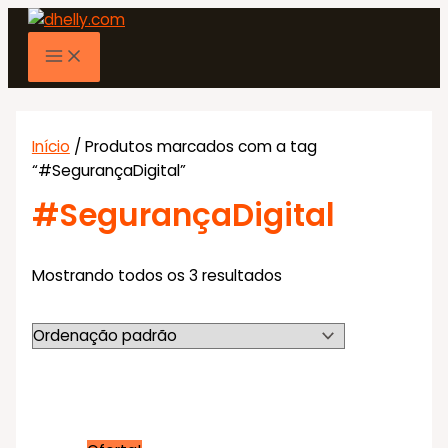
Ir
para
o
conteúdo
Início
/ Produtos marcados com a tag
“#SegurançaDigital”
#SegurançaDigital
Mostrando todos os 3 resultados