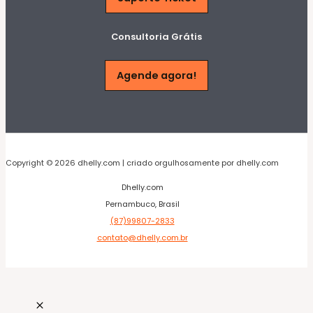
Consultoria Grátis
Agende agora!
Copyright © 2026 dhelly.com | criado orgulhosamente por dhelly.com
Dhelly.com
Pernambuco, Brasil
(87)99807-2833
contato@dhelly.com.br