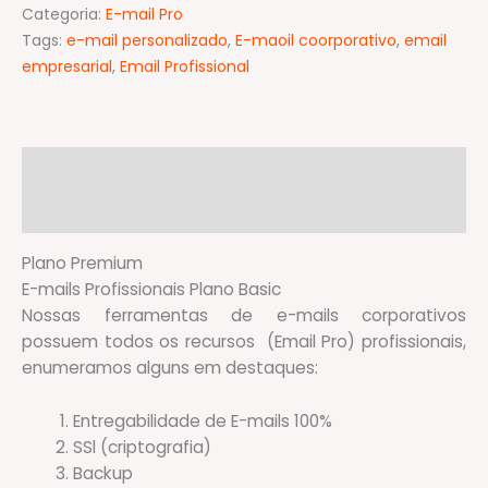
Categoria:
E-mail Pro
Premium
Tags:
e-mail personalizado
,
E-maoil coorporativo
,
email
Anual
empresarial
,
Email Profissional
quantidade
Descrição
Avaliações (0)
Plano Premium
E-mails Profissionais Plano Basic
Nossas ferramentas de e-mails corporativos
possuem todos os recursos (Email Pro) profissionais,
enumeramos alguns em destaques:
Entregabilidade de E-mails 100%
SSl (criptografia)
Backup