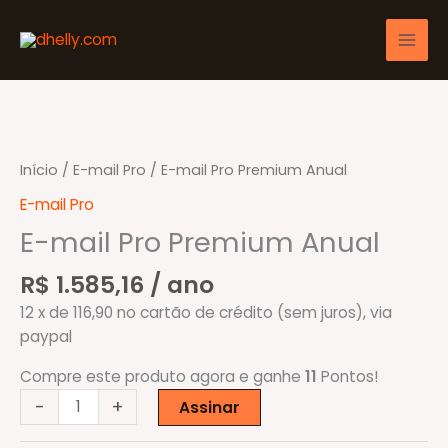
Ir
para
o
conteúdo
Início
/
E-mail Pro
/ E-mail Pro Premium Anual
E-mail Pro
E-mail Pro Premium Anual
R$
1.585,16
/ ano
12 x de 116,90 no cartão de crédito (sem juros), via
paypal
Compre este produto agora e ganhe
11
Pontos!
E-
-
+
Assinar
mail
Pro