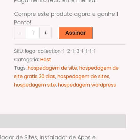
Pagamento recorente mensal.
era:
é:
R$ 109,90.
R$ 99,90.
Compre este produto agora e ganhe
1
Ponto!
Hospedagem
Assinar
-
+
Pro
III
SKU:
logo-collection-1-2-1-3-1-1-1-1
SSD
Categoria:
Host
ILIMITADO
Tags:
hospedagem de site
,
hospedagem de
(mensal)
site gratis 30 dias
,
hospedagem de sites
,
99,90
hospedagem site
,
hospedagem wordpress
quantidade
riador de Sites, Instalador de Apps e