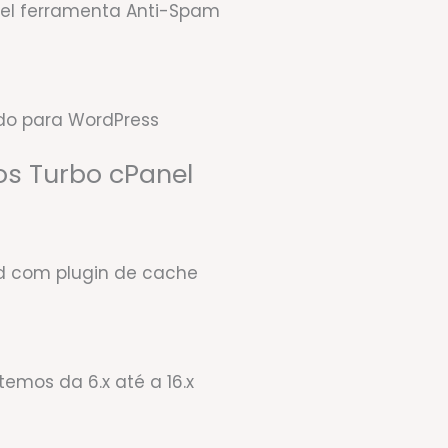
vel ferramenta Anti-Spam
do para WordPress
os Turbo cPanel
ed com plugin de cache
emos da 6.x até a 16.x