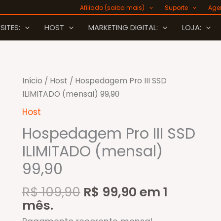
Afiliado (saiba mais)
Suporte
Age
SITES:
HOST
MARKETING DIGITAL:
LOJA:
Início
/
Host
/ Hospedagem Pro III SSD
ILIMITADO (mensal) 99,90
Host
Hospedagem Pro III SSD
ILIMITADO (mensal)
99,90
O
O
R$
109,90
R$
99,90
em 1
preço
preço
mês.
original
atual