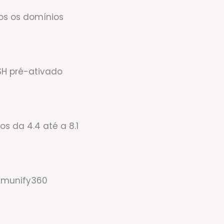
dos os domínios
SH pré-ativado
s da 4.4 até a 8.1
 Imunify360