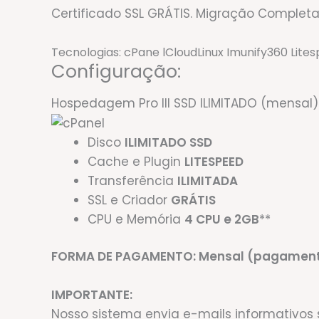
Certificado SSL
GRÁTIS
. Migração Complet
Tecnologias:
cPane l
CloudLinux
Imunify360
Lite
Configuração:
Hospedagem Pro III SSD ILIMITADO (mensal)
Disco
ILIMITADO SSD
Cache e Plugin
LITESPEED
Transferência
ILIMITADA
SSL e Criador
GRÁTIS
CPU e Memória
4 CPU e 2GB
**
FORMA DE PAGAMENTO: Mensal (pagamento
IMPORTANTE:
Nosso sistema envia e-mails informativos