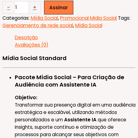
Mídia
-
+
Assinar
Social
Categorias:
Mídia Social
,
Promocional Midia Social
Tags:
Standard
Gerenciamento de rede social
,
Mídia Social
semestral
quantidade
Descrição
Avaliações (0)
Mídia
Social Standard
Pacote Mídia Social – Para Criação de
Audiência com Assistente IA
Objetivo:
Transformar sua presença digital em uma audiência
estratégica e escalável, utilizando métodos
personalizados e um
Assistente IA
que oferece
insights, suporte contínuo e otimização de
processos para alcançar seus objetivos com