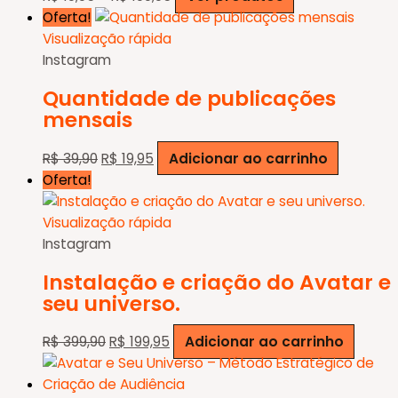
de
Oferta!
preço:
Visualização rápida
R$ 19,95
Instagram
através
Quantidade de publicações
R$ 199,95
mensais
O
O
R$
39,90
R$
19,95
Adicionar ao carrinho
preço
preço
Oferta!
original
atual
era:
é:
Visualização rápida
R$ 39,90.
R$ 19,95.
Instagram
Instalação e criação do Avatar e
seu universo.
O
O
R$
399,90
R$
199,95
Adicionar ao carrinho
preço
preço
original
atual