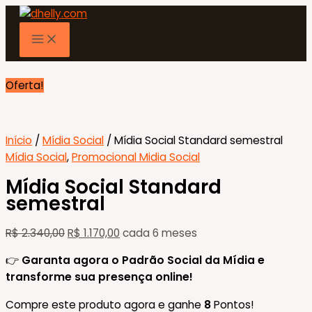
Ir
para
o
conteúdo
Oferta!
Início
/
Mídia Social
/ Mídia Social Standard semestral
Mídia Social
,
Promocional Midia Social
Mídia Social Standard
semestral
O
O
R$
2.340,00
R$
1.170,00
cada 6 meses
preço
preço
👉
Garanta agora o Padrão Social da Mídia e
original
atual
transforme sua presença online!
era:
é:
R$ 2.340,00.
R$ 1.170,00.
Compre este produto agora e ganhe
8
Pontos!