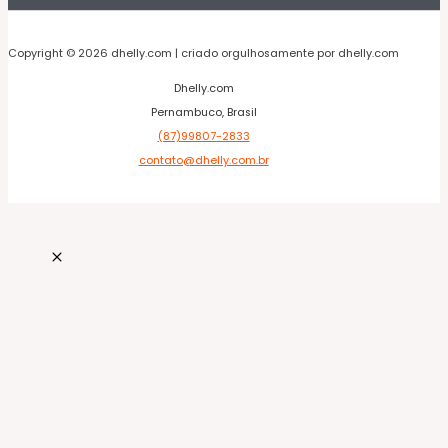
Copyright © 2026 dhelly.com | criado orgulhosamente por dhelly.com
Dhelly.com
Pernambuco, Brasil
(87)99807-2833
contato@dhelly.com.br
t güncel giriş
xslot giriş
xslot
xslot giriş
xslot
xslot giriş
xslot
xs