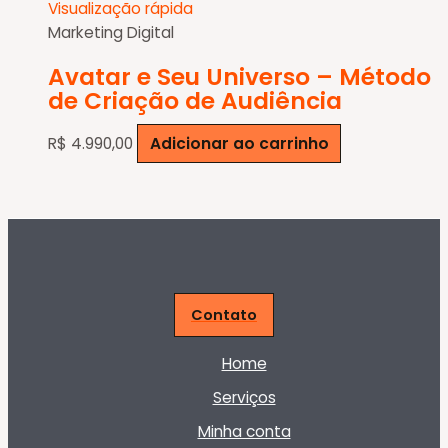
era:
é:
Visualização rápida
R$ 399,90.
R$ 199,95.
Marketing Digital
Avatar e Seu Universo – Método
de Criação de Audiência
R$
4.990,00
Adicionar ao carrinho
Contato
Home
Serviços
Minha conta