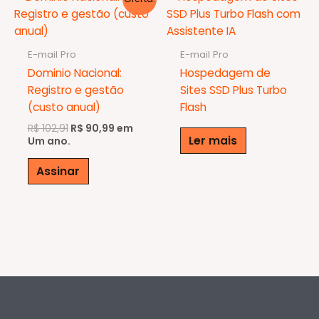
E-mail Pro
E-mail Pro
Dominio Nacional:
Hospedagem de
Registro e gestão
Sites SSD Plus Turbo
(custo anual)
Flash
O
O
R$
102,91
R$
90,99
em
Ler mais
preço
preço
Um ano.
original
atual
era:
é:
Assinar
R$ 102,91.
R$ 90,99.