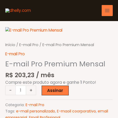
Ir
para
o
conteúdo
Início
/
E-mail Pro
/ E-mail Pro Premium Mensal
E-mail Pro
E-mail Pro Premium Mensal
R$
203,23
/ mês
Compre este produto agora e ganhe
1
Ponto!
E-
-
+
Assinar
mail
Pro
Categoria:
E-mail Pro
Premium
Tags:
e-mail personalizado
,
E-maoil coorporativo
,
email
Mensal
empresarial
,
Email Profissional