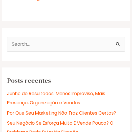
P
e
s
q
u
Posts recentes
i
Junho de Resultados: Menos Improviso, Mais
s
Presença, Organização e Vendas
a
Por Que Seu Marketing Não Traz Clientes Certos?
r
Seu Negócio Se Esforça Muito E Vende Pouco? O
p