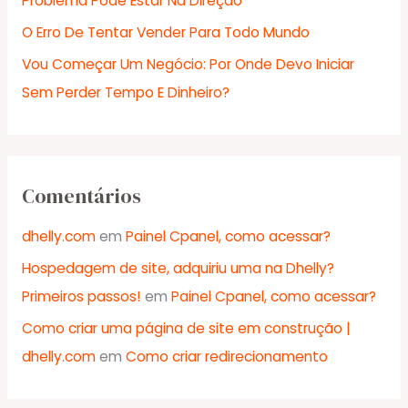
Problema Pode Estar Na Direção
o
r
O Erro De Tentar Vender Para Todo Mundo
:
Vou Começar Um Negócio: Por Onde Devo Iniciar
Sem Perder Tempo E Dinheiro?
Comentários
dhelly.com
em
Painel Cpanel, como acessar?
Hospedagem de site, adquiriu uma na Dhelly?
Primeiros passos!
em
Painel Cpanel, como acessar?
Como criar uma página de site em construção |
dhelly.com
em
Como criar redirecionamento