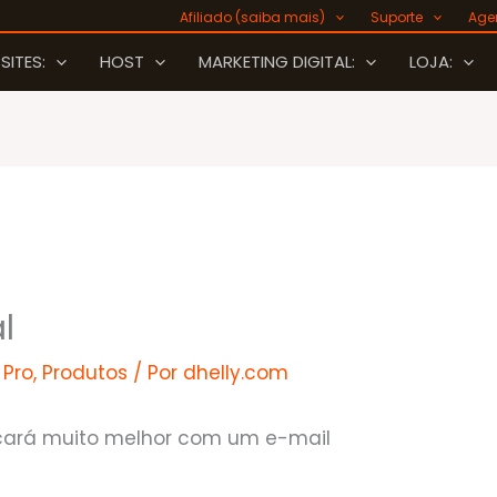
Afiliado (saiba mais)
Suporte
Age
SITES:
HOST
MARKETING DIGITAL:
LOJA:
l
 Pro
,
Produtos
/ Por
dhelly.com
cará muito melhor com um e-mail