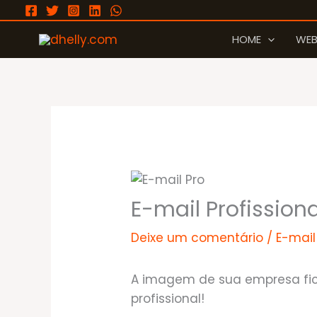
Ir
para
HOME
WEB
o
conteúdo
E-mail Profissiona
Deixe um comentário
/
E-mail
A imagem de sua empresa fi
profissional!